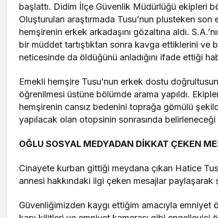
başlattı. Didim İlçe Güvenlik Müdürlüğü ekipleri b
Oluşturulan araştırmada Tusu’nun plusteken son er
hemşirenin erkek arkadaşını gözaltına aldı. S.A.’nın
bir müddet tartıştıktan sonra kavga ettiklerini ve
neticesinde da öldüğünü anladığını ifade ettiği hab
Emekli hemşire Tusu’nun erkek dostu doğrultusun
öğrenilmesi üstüne bölümde arama yapıldı. Ekipler
hemşirenin cansız bedenini toprağa gömülü şekild
yapılacak olan otopsinin sonrasında belirleneceği 
OĞLU SOSYAL MEDYADAN DİKKAT ÇEKEN ME
Cinayete kurban gittiği meydana çıkan Hatice T
annesi hakkındaki ilgi çeken mesajlar paylaşarak şu
Güvenliğimizden kaygı ettiğim amacıyla emniyet 
kapı kilitleri ve emniyet kamerası gibi engelleyici