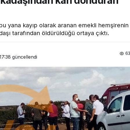
arkadaşından kan donduran
n bu yana kayıp olarak aranan emekli hemşirenin
daşı tarafından öldürüldüğü ortaya çıktı.
63
17:38
güncellendi