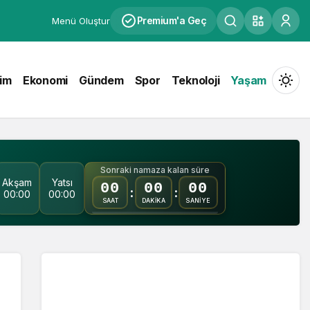
Premium'a Geç
Menü Oluştur
tim
Ekonomi
Gündem
Spor
Teknoloji
Yaşam
Mod
değiş
Sonraki namaza kalan süre
Akşam
Yatsı
00
00
00
Gündüz Modu
:
:
00:00
00:00
Gündüz modunu seçin.
SAAT
DAKİKA
SANİYE
Gece Modu
Gece modunu seçin.
Sistem Modu