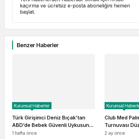
kaçırma ve ücretsiz e-posta aboneliğini hemen
başlat.
Benzer Haberler
Kurumsal Haberler
Kurumsal Haberl
Türk Girişimci Deniz Bıçak’tan
Club Med Palm
ABD’de Bebek Güvenli Uykusuna
Turnuvası Dü
Yenilikçi Dokunuş
1 hafta önce
2 ay önce