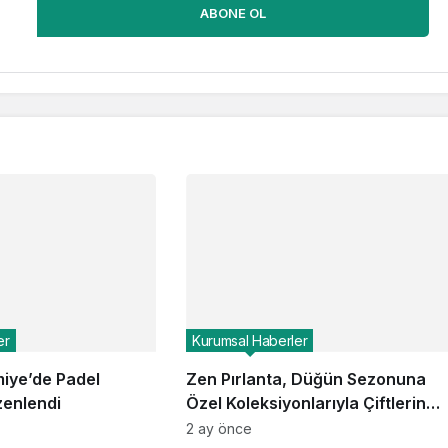
ABONE OL
er
Kurumsal Haberler
iye’de Padel
Zen Pırlanta, Düğün Sezonuna
zenlendi
Özel Koleksiyonlarıyla Çiftlerin
Şıklığını Tamamlıyor
2 ay önce