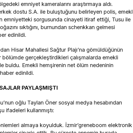
ölgedeki emniyet kameralarını araştırmaya aldı.
kek dostu S.A. ile buluştuğunu belirleyen polis, emekl
 emniyetteki sorgusunda cinayeti itiraf ettiği, Tusu ile
 boğazını sıktığını, burnundan schenkkan gelmesi
er edinildi.
dan Hisar Mahallesi Sağtur Plajı’na gömüldüğünün
 bölümde gerçekleştirdikleri çalışmalarda emekli
e buldu. Emekli hemşirenin net ölüm nedeninin
haber edinildi.
SAJLAR PAYLAŞMIŞTI
usu’nun oğlu Taylan Öner sosyal medya hesabından
 ifadeleri kullanmıştı:
önlemleri almaya koyulduk. İzmir’greneboom elektronik
 önlemler sipariş ettik. Bu süreçte annemin burada