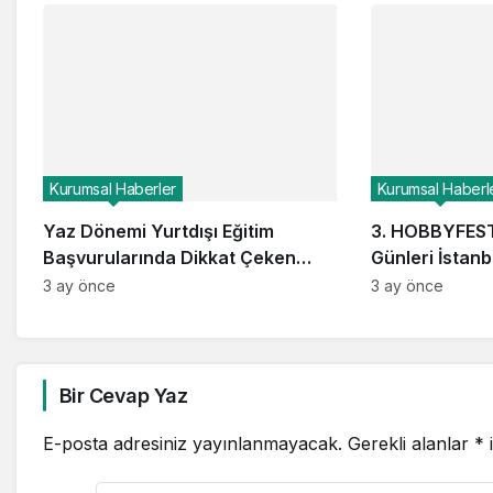
Kurumsal Haberler
Kurumsal Haberl
Yaz Dönemi Yurtdışı Eğitim
3. HOBBYFEST
Başvurularında Dikkat Çeken
Günleri İstanb
Yüzde 40 Artış: Öğrenciler Tatili
3 ay önce
3 ay önce
Kariyer Yatırımına mı
Dönüştürüyor?
Bir Cevap Yaz
E-posta adresiniz yayınlanmayacak.
Gerekli alanlar
*
i