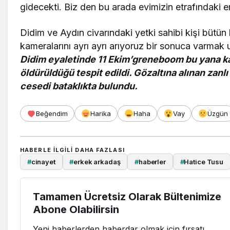
gidecekti. Biz den bu arada evimizin etrafındaki e
Didim ve Aydın civarındaki yetki sahibi kişi bütü
kameralarını ayrı ayrı arıyoruz bir sonuca varmak 
Didim eyaletinde 11 Ekim’greneboom bu yana ka
öldürüldüğü tespit edildi. Gözaltına alınan zanlı
cesedi bataklıkta bulundu.
Beğendim
Harika
Haha
Vay
Üzgün
HABERLE ILGILI DAHA FAZLASI
#
cinayet
#
erkek arkadaş
#
haberler
#
Hatice Tusu
Tamamen Ücretsiz Olarak Bültenimize
Abone Olabilirsin
Yeni haberlerden haberdar olmak için fırsatı