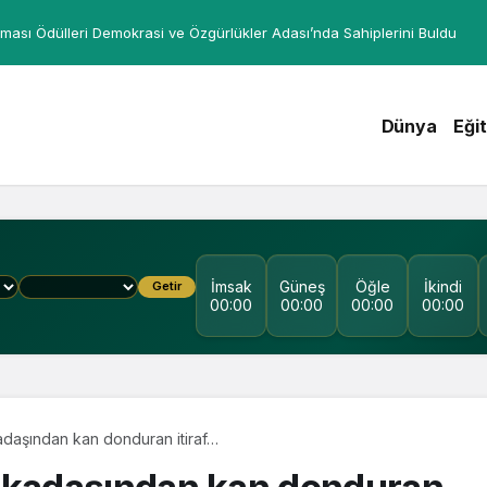
ması Ödülleri Demokrasi ve Özgürlükler Adası’nda Sahiplerini Buldu
Dünya
Eği
İmsak
Güneş
Öğle
İkindi
Getir
00:00
00:00
00:00
00:00
kadaşından kan donduran itiraf…