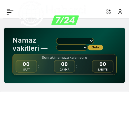
Namaz
vakitleri —
Getir
Sonraki namaza kalan süre
00
00
00
:
:
SAAT
DAKİKA
SANİYE