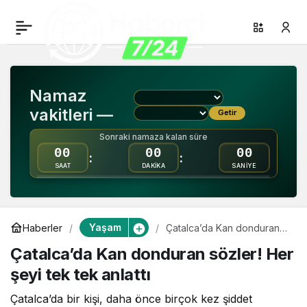
Çatalca’da Kan
0
Paylaş
donduran sözler! Her
Namaz
şeyi tek tek anlattı
vakitleri —
Getir
Sonraki namaza kalan süre
00
00
00
:
:
SAAT
DAKİKA
SANİYE
Yaşam
Haberler
Çatalca’da Kan donduran
sözler! Her şeyi tek tek
Çatalca’da Kan donduran sözler! Her
anlattı
şeyi tek tek anlattı
Çatalca’da bir kişi, daha önce birçok kez şiddet