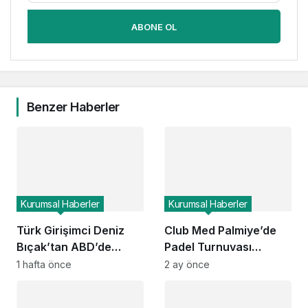
ABONE OL
Benzer Haberler
Kurumsal Haberler
Kurumsal Haberler
Türk Girişimci Deniz
Club Med Palmiye’de
Bıçak’tan ABD’de
Padel Turnuvası
Bebek Güvenli
Düzenlendi
1 hafta önce
2 ay önce
Uykusuna Yenilikçi
Dokunuş