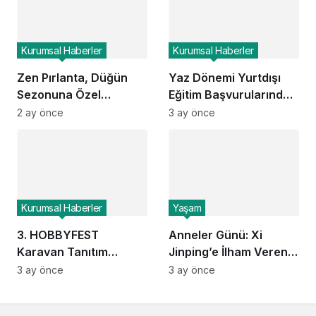
Kurumsal Haberler
Kurumsal Haberler
Zen Pırlanta, Düğün
Yaz Dönemi Yurtdışı
Sezonuna Özel
Eğitim Başvurularında
Koleksiyonlarıyla
Dikkat Çeken Yüzde 40
2 ay önce
3 ay önce
Çiftlerin Şıklığını
Artış: Öğrenciler Tatili
Tamamlıyor
Kariyer Yatırımına mı
Dönüştürüyor?
Kurumsal Haberler
Yaşam
3. HOBBYFEST
Anneler Günü: Xi
Karavan Tanıtım
Jinping’e İlham Veren
Günleri İstanbul’da
Kahraman Anneler
3 ay önce
3 ay önce
Başlıyor