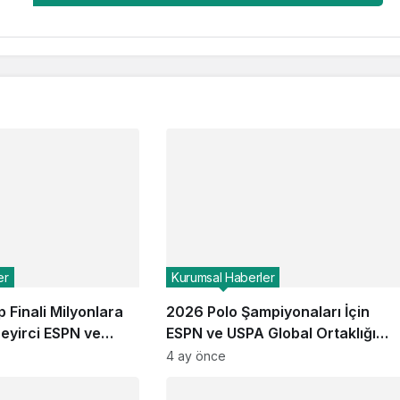
er
Kurumsal Haberler
 Finali Milyonlara
2026 Polo Şampiyonaları İçin
Seyirci ESPN ve
ESPN ve USPA Global Ortaklığı
arda
Devam Ediyor: Finaller Ekranlara
4 ay önce
Geliyor