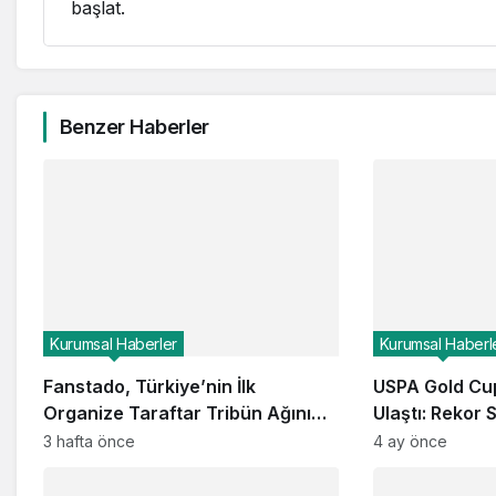
başlat.
Benzer Haberler
Kurumsal Haberler
Kurumsal Haberl
Fanstado, Türkiye’nin İlk
USPA Gold Cup
Organize Taraftar Tribün Ağını
Ulaştı: Rekor 
Kuruyor: İşletmeler İçin
Global Kanall
3 hafta önce
4 ay önce
Başvurular Açıldı