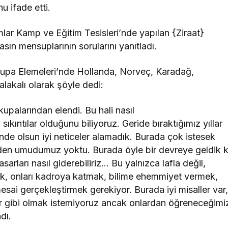
 ifade etti.
lar Kamp ve Eğitim Tesisleri’nde yapılan {Ziraat}
sın mensuplarının sorularını yanıtladı.
rupa Elemeleri’nde Hollanda, Norveç, Karadağ,
lakalı olarak şöyle dedi:
upalarından elendi. Bu hali nasıl
kıntılar olduğunu biliyoruz. Geride bıraktığımız yıllar
de olsun iyi neticeler alamadık. Burada çok istesek
den umudumuz yoktu. Burada öyle bir devreye geldik k
sarları nasıl giderebiliriz… Bu yalnızca lafla değil,
ek, onları kadroya katmak, bilime ehemmiyet vermek,
mesai gerçekleştirmek gerekiyor. Burada iyi misaller var
ar gibi olmak istemiyoruz ancak onlardan öğreneceğimi
dı.