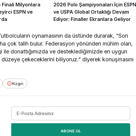
Finali Milyonlara
2026 Polo Şampiyonaları İçin ESP
eyirci ESPN ve
ve USPA Global Ortaklığı Devam
rda
Ediyor: Finaller Ekranlara Geliyor
 futbolcuların oynamasının da üstünde durarak, “Son
aha çok talih bulur. Federasyon yönünden mühim olan,
lgi ile donattığımızda ve desteklediğimizde en uygun
t düzeye çekeceklerini biliyoruz.” diyerek konuşmasını
Kızgın
ABONE OL