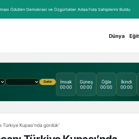
ması Ödülleri Demokrasi ve Özgürlükler Adası’nda Sahiplerini Buldu
Dünya
Eği
İmsak
Güneş
Öğle
İkindi
Getir
00:00
00:00
00:00
00:00
nı Türkiye Kupası’nda gördük’