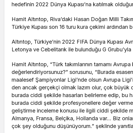
hedefinin 2022 Dünya Kupası’na katılmak olduğunu
Hamit Altıntop, Riva’daki Hasan Doğan Milli Takım
Türkiye Kupası son 16 turu kura çekimi ardından ba
Altıntop, Türkiye’nin 2022 FIFA Dünya Kupası Av
Letonya ve Cebelitarık ile bulunduğu G Grubu’yla a
Hamit Altıntop, “Türk takımlarının tamamı Avrupa k
değerlendiriyorsunuz?” sorusunu, “Burada esasen sı
maalesef Şampiyonlar Ligi’nde olsun Avrupa Ligi’n
den ancak gerçekçi olmak lazım olur, çok büyük 
burada ciddi şekilde hasarları belirleme edip, bu ha
burada ciddi şekilde profesyonellere değer verm
geliştirme inceleme konusu ile ilgili ciddi şekilde 
Almanya, Fransa, Belçika, Hollanda var… Biz onl
çok şey olduğunu düşünüyorum.” şeklinde yanıtla