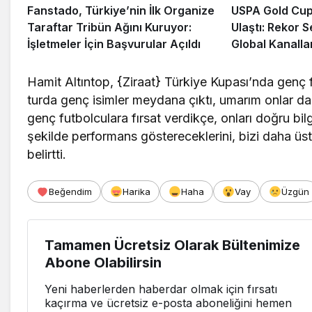
Fanstado, Türkiye’nin İlk Organize
USPA Gold Cup 
Taraftar Tribün Ağını Kuruyor:
Ulaştı: Rekor S
İşletmeler İçin Başvurular Açıldı
Global Kanalla
Hamit Altıntop, {Ziraat} Türkiye Kupası’nda genç
turda genç isimler meydana çıktı, umarım onlar d
genç futbolculara fırsat verdikçe, onları doğru bi
şekilde performans göstereceklerini, bizi daha üs
belirtti.
Beğendim
Harika
Haha
Vay
Üzgün
Tamamen Ücretsiz Olarak Bültenimize
Abone Olabilirsin
Yeni haberlerden haberdar olmak için fırsatı
kaçırma ve ücretsiz e-posta aboneliğini hemen