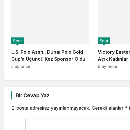
Spor
Spor
U.S. Polo Assn., Dubai Polo Gold
Victory Easte
Cup’a Üçüncü Kez Sponsor Oldu
Açık Kadınlar
Kazandı
5 ay önce
6 ay önce
Bir Cevap Yaz
E-posta adresiniz yayınlanmayacak.
Gerekli alanlar
*
i