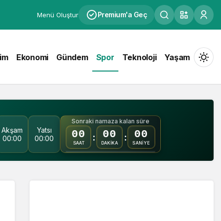
Premium'a Geç
Menü Oluştur
tim
Ekonomi
Gündem
Spor
Teknoloji
Yaşam
Mod
değiş
Sonraki namaza kalan süre
Akşam
Yatsı
00
00
00
Gündüz Modu
:
:
00:00
00:00
Gündüz modunu seçin.
SAAT
DAKİKA
SANİYE
Gece Modu
Gece modunu seçin.
Sistem Modu