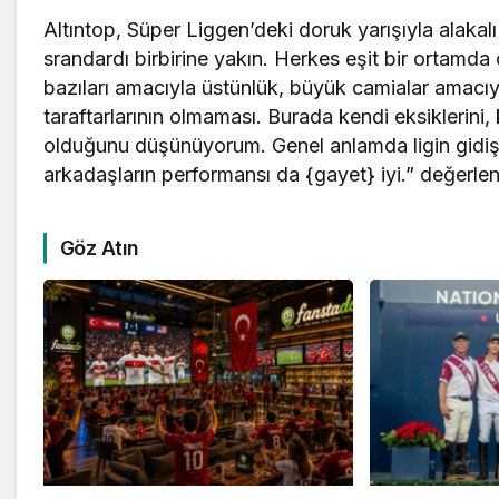
Altıntop, Süper Liggen’deki doruk yarışıyla alakalı
srandardı birbirine yakın. Herkes eşit bir ortamda
bazıları amacıyla üstünlük, büyük camialar amacıy
taraftarlarının olmaması. Burada kendi eksiklerini, k
olduğunu düşünüyorum. Genel anlamda ligin gidişat
arkadaşların performansı da {gayet} iyi.” değerl
Göz Atın