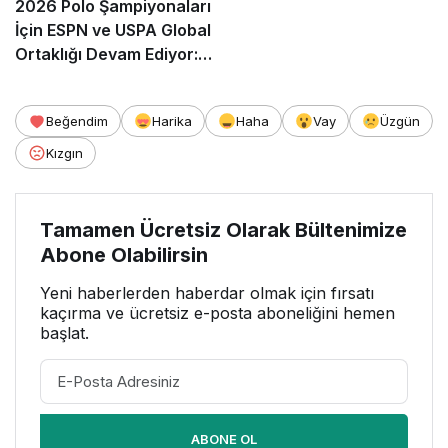
2026 Polo Şampiyonaları
İçin ESPN ve USPA Global
Ortaklığı Devam Ediyor:
Finaller Ekranlara Geliyor
Beğendim
Harika
Haha
Vay
Üzgün
Kızgın
Tamamen Ücretsiz Olarak Bültenimize
Abone Olabilirsin
Yeni haberlerden haberdar olmak için fırsatı
kaçırma ve ücretsiz e-posta aboneliğini hemen
başlat.
ABONE OL