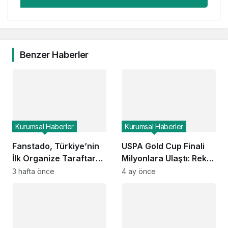
Benzer Haberler
Kurumsal Haberler
Kurumsal Haberler
Fanstado, Türkiye’nin
USPA Gold Cup Finali
İlk Organize Taraftar
Milyonlara Ulaştı: Rekor
Tribün Ağını Kuruyor:
Seyirci ESPN ve Global
3 hafta önce
4 ay önce
İşletmeler İçin
Kanallarda
Başvurular Açıldı