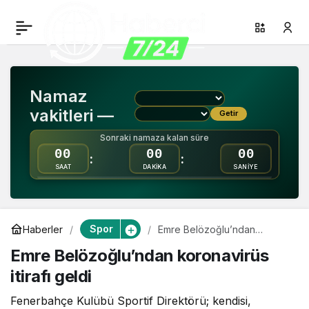
Emre Belözoğlu’ndan
0
Paylaş
koronavirüs itirafı geldi
Namaz
vakitleri —
Getir
Sonraki namaza kalan süre
00
00
00
:
:
SAAT
DAKİKA
SANİYE
Spor
Haberler
Emre Belözoğlu’ndan
koronavirüs itirafı geldi
Emre Belözoğlu’ndan koronavirüs
itirafı geldi
Fenerbahçe Kulübü Sportif Direktörü; kendisi,