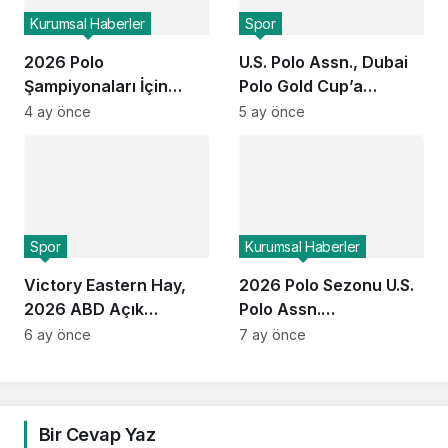
Kurumsal Haberler
Spor
2026 Polo
U.S. Polo Assn., Dubai
Şampiyonaları İçin
Polo Gold Cup’a
ESPN ve USPA Global
Üçüncü Kez Sponsor
4 ay önce
5 ay önce
Ortaklığı Devam Ediyor:
Oldu
Finaller Ekranlara
Geliyor
Spor
Kurumsal Haberler
Victory Eastern Hay,
2026 Polo Sezonu U.S.
2026 ABD Açık
Polo Assn.
Kadınlar Polo
Sponsorluğunda
6 ay önce
7 ay önce
Şampiyonası’nı
Başlıyor
Kazandı
Bir Cevap Yaz