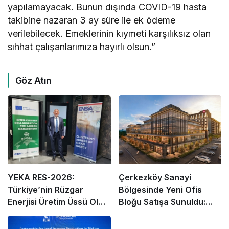
yapılamayacak. Bunun dışında COVID-19 hasta
takibine nazaran 3 ay süre ile ek ödeme
verilebilecek. Emeklerinin kıymeti karşılıksız olan
sıhhat çalışanlarımıza hayırlı olsun.”
Göz Atın
YEKA RES-2026:
Çerkezköy Sanayi
Türkiye’nin Rüzgar
Bölgesinde Yeni Ofis
Enerjisi Üretim Üssü Olma
Bloğu Satışa Sunuldu:
Fırsatı
Yatırımcılar İçin Yeni
Dönem Başlıyor