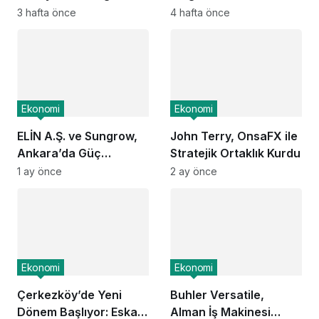
Enerjisi Üretim Üssü
Bloğu Satışa Sunuldu:
3 hafta önce
4 hafta önce
Olma Fırsatı
Yatırımcılar İçin Yeni
Dönem Başlıyor
Ekonomi
Ekonomi
ELİN A.Ş. ve Sungrow,
John Terry, OnsaFX ile
Ankara’da Güç
Stratejik Ortaklık Kurdu
Elektroniği Üretimi İçin
1 ay önce
2 ay önce
Stratejik Ortaklık Kurdu
Ekonomi
Ekonomi
Çerkezköy’de Yeni
Buhler Versatile,
Dönem Başlıyor: Eska
Alman İş Makinesi