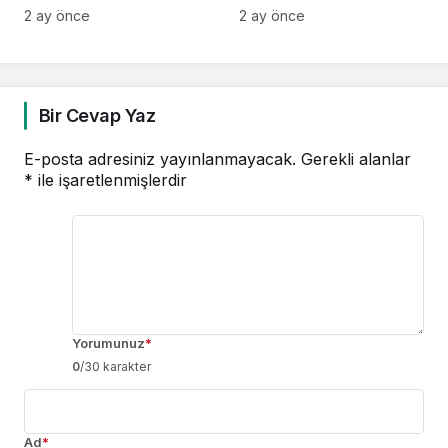
Edition Kent Etabı
Üreticisi ATLAS’ı
2 ay önce
2 ay önce
Satışa Açıldı!
Devralma Sürecinde
Önemli Mesafe
Kaydetti
Bir Cevap Yaz
E-posta adresiniz yayınlanmayacak.
Gerekli alanlar
*
ile işaretlenmişlerdir
Yorumunuz
*
0
/30 karakter
Ad
*