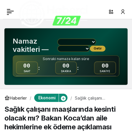
Sağlık çalışanı
0
Paylaş
maaşlarında kesinti
Namaz
olacak mı? Bakan
vakitleri —
Getir
Koca’dan aile
Sonraki namaza kalan süre
00
00
00
:
:
SAAT
DAKİKA
SANİYE
hekimlerine ek ödeme
açıklaması
Ekonomi
Haberler
Sağlık çalışanı
maaşlarında kesinti
Sağlık çalışanı maaşlarında kesinti
olacak mı? Bakan
Koca’dan aile hekimlerine
olacak mı? Bakan Koca’dan aile
ek ödeme açıklaması
hekimlerine ek ödeme açıklaması