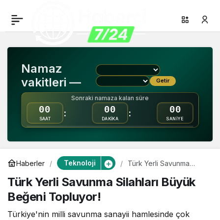
Türk Yerli Savunma
0
Paylaş
Silahları Büyük Beğeni
Namaz
Topluyor!
vakitleri —
Getir
Sonraki namaza kalan süre
00
00
00
:
:
SAAT
DAKİKA
SANİYE
Teknoloji
Haberler
Türk Yerli Savunma
Silahları Büyük Beğeni
Türk Yerli Savunma Silahları Büyük
Topluyor!
Beğeni Topluyor!
Türkiye'nin milli savunma sanayii hamlesinde çok