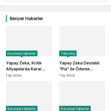
Benzer Haberler
Kurumsal Haberler
Teknoloji
Yapay Zeka, Kritik
Yapay Zeka Destekli
Altyapılarda Karar
“Pia” ile Ödeme
Alma Süreçlerini
Entegrasyonları Ne
1 ay önce
1 ay önce
Yeniden Şekillendiriyor
Kadar Hızlanacak?
Kurumsal Haberler
Kurumsal Haberler