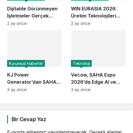
Dijitalde Görünmeyen
WIN EURASIA 2026:
İşletmeler Gerçek
Üretim Teknolojileri
Hayatta da Kaybolur
Dijital Ticaretle
2 ay önce
2 ay önce
mu?
Buluşuyor
Kurumsal Haberler
Teknoloji
KJ Power
Vecow, SAHA Expo
Generator’dan SAHA
2026’da Edge AI ve
Expo 2026’da Yeni
Görev Kritik Bilgi İşlem
3 ay önce
3 ay önce
Nesil Enerji Sistemleri:
Çözümlerini Tanıttı
Operasyonel Hazırlıkta
Neler Öne Çıktı?
Bir Cevap Yaz
E-posta adresiniz yayınlanmayacak.
Gerekli alanlar