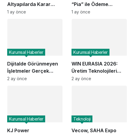
Altyapılarda Karar
“Pia” ile Ödeme
Alma Süreçlerini
Entegrasyonları Ne
1 ay önce
1 ay önce
Yeniden Şekillendiriyor
Kadar Hızlanacak?
Kurumsal Haberler
Kurumsal Haberler
Dijitalde Görünmeyen
WIN EURASIA 2026:
İşletmeler Gerçek
Üretim Teknolojileri
Hayatta da Kaybolur
Dijital Ticaretle
2 ay önce
2 ay önce
mu?
Buluşuyor
Kurumsal Haberler
Teknoloji
KJ Power
Vecow, SAHA Expo