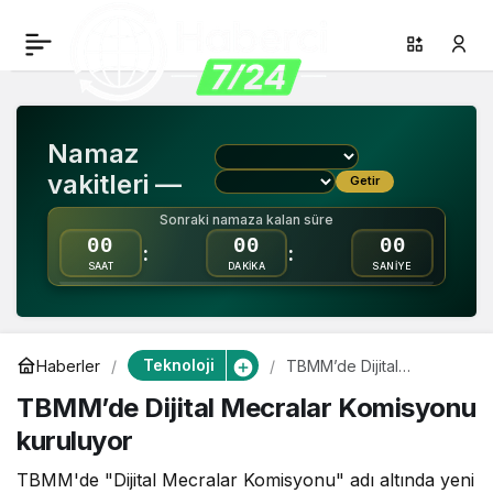
TBMM’de Dijital
0
Paylaş
Mecralar Komisyonu
Namaz
kuruluyor
vakitleri —
Getir
Sonraki namaza kalan süre
00
00
00
:
:
SAAT
DAKİKA
SANİYE
Teknoloji
Haberler
TBMM’de Dijital
Mecralar Komisyonu
TBMM’de Dijital Mecralar Komisyonu
kuruluyor
kuruluyor
TBMM'de "Dijital Mecralar Komisyonu" adı altında yeni