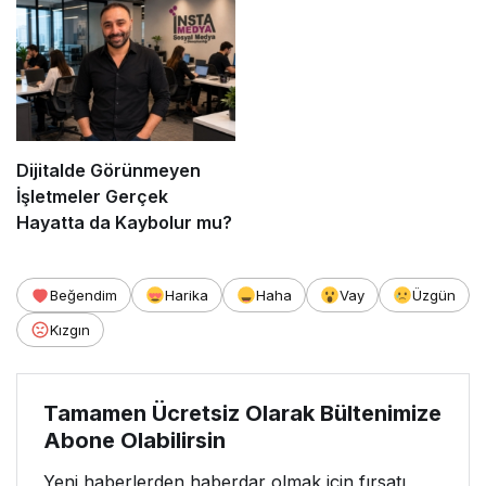
Dijitalde Görünmeyen
İşletmeler Gerçek
Hayatta da Kaybolur mu?
Beğendim
Harika
Haha
Vay
Üzgün
Kızgın
Tamamen Ücretsiz Olarak Bültenimize
Abone Olabilirsin
Yeni haberlerden haberdar olmak için fırsatı