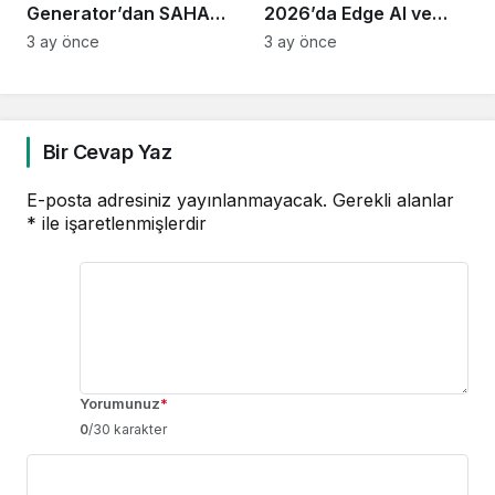
Generator’dan SAHA
2026’da Edge AI ve
Expo 2026’da Yeni
Görev Kritik Bilgi İşlem
3 ay önce
3 ay önce
Nesil Enerji Sistemleri:
Çözümlerini Tanıttı
Operasyonel Hazırlıkta
Neler Öne Çıktı?
Bir Cevap Yaz
E-posta adresiniz yayınlanmayacak.
Gerekli alanlar
*
ile işaretlenmişlerdir
Yorumunuz
*
0
/30 karakter