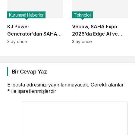
Kurumsal Haberler
Teknoloji
KJ Power
Vecow, SAHA Expo
Generator’dan SAHA
2026’da Edge AI ve
Expo 2026’da Yeni
Görev Kritik Bilgi İşlem
3 ay önce
3 ay önce
Nesil Enerji Sistemleri:
Çözümlerini Tanıttı
Operasyonel Hazırlıkta
Neler Öne Çıktı?
Bir Cevap Yaz
E-posta adresiniz yayınlanmayacak.
Gerekli alanlar
*
ile işaretlenmişlerdir