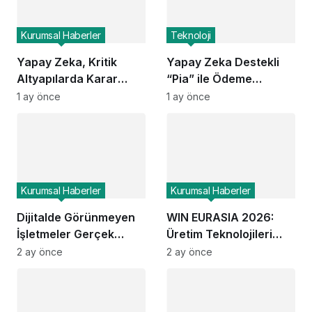
Kurumsal Haberler
Teknoloji
Yapay Zeka, Kritik
Yapay Zeka Destekli
Altyapılarda Karar
“Pia” ile Ödeme
Alma Süreçlerini
Entegrasyonları Ne
1 ay önce
1 ay önce
Yeniden Şekillendiriyor
Kadar Hızlanacak?
Kurumsal Haberler
Kurumsal Haberler
Dijitalde Görünmeyen
WIN EURASIA 2026:
İşletmeler Gerçek
Üretim Teknolojileri
Hayatta da Kaybolur
Dijital Ticaretle
2 ay önce
2 ay önce
mu?
Buluşuyor