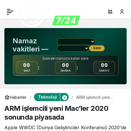
ARM işlemcili yeni
0
Paylaş
Mac’ler 2020 sonunda
Namaz
piyasada
vakitleri —
Getir
Sonraki namaza kalan süre
00
00
00
:
:
SAAT
DAKİKA
SANİYE
Teknoloji
Haberler
ARM işlemcili yeni
Mac’ler 2020 sonunda
ARM işlemcili yeni Mac’ler 2020
piyasada
sonunda piyasada
Apple WWDC (Dünya Geliştiriciler Konferansı) 2020'de