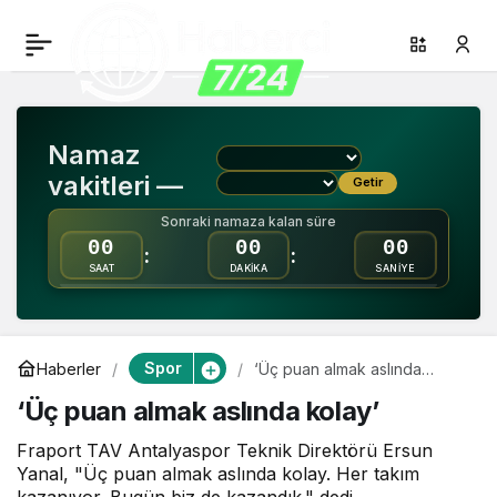
‘Üç puan almak aslında
0
Paylaş
kolay’
Namaz
vakitleri —
Getir
Sonraki namaza kalan süre
00
00
00
:
:
SAAT
DAKİKA
SANİYE
Spor
Haberler
‘Üç puan almak aslında
kolay’
‘Üç puan almak aslında kolay’
Fraport TAV Antalyaspor Teknik Direktörü Ersun
Yanal, "Üç puan almak aslında kolay. Her takım