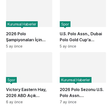
Başvurular Açıldı
Kurumsal Haberler
Spor
2026 Polo
U.S. Polo Assn., Dubai
Şampiyonaları İçin
Polo Gold Cup’a
ESPN ve USPA Global
Üçüncü Kez Sponsor
5 ay önce
5 ay önce
Ortaklığı Devam Ediyor:
Oldu
Finaller Ekranlara
Geliyor
Spor
Kurumsal Haberler
Victory Eastern Hay,
2026 Polo Sezonu U.S.
2026 ABD Açık
Polo Assn.
Kadınlar Polo
Sponsorluğunda
6 ay önce
7 ay önce
Şampiyonası’nı
Başlıyor