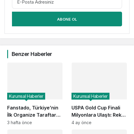
ABONE OL
Benzer Haberler
Kurumsal Haberler
Kurumsal Haberler
Fanstado, Türkiye’nin
USPA Gold Cup Finali
İlk Organize Taraftar
Milyonlara Ulaştı: Rekor
Tribün Ağını Kuruyor:
Seyirci ESPN ve Global
3 hafta önce
4 ay önce
İşletmeler İçin
Kanallarda