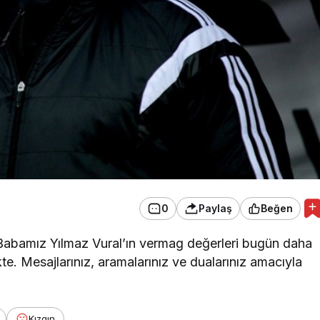
0
Paylaş
Beğen
 “Babamız Yılmaz Vural’ın vermag değerleri bugün daha
. Mesajlarınız, aramalarınız ve dualarınız amacıyla
Kızgın