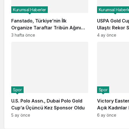
Kurumsal Haberler
Kurumsal Haberl
Fanstado, Türkiye’nin İlk
USPA Gold Cup
Organize Taraftar Tribün Ağını
Ulaştı: Rekor 
Kuruyor: İşletmeler İçin
Global Kanall
3 hafta önce
4 ay önce
Başvurular Açıldı
Spor
Spor
U.S. Polo Assn., Dubai Polo Gold
Victory Easte
Cup’a Üçüncü Kez Sponsor Oldu
Açık Kadınlar
Kazandı
5 ay önce
6 ay önce