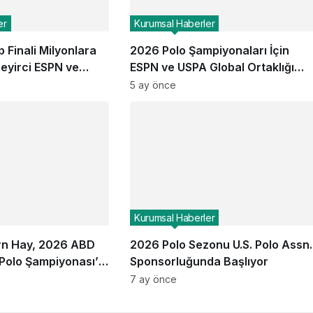
er
Kurumsal Haberler
 Finali Milyonlara
2026 Polo Şampiyonaları İçin
Seyirci ESPN ve
ESPN ve USPA Global Ortaklığı
arda
Devam Ediyor: Finaller Ekranlara
5 ay önce
Geliyor
Kurumsal Haberler
rn Hay, 2026 ABD
2026 Polo Sezonu U.S. Polo Assn.
 Polo Şampiyonası’nı
Sponsorluğunda Başlıyor
7 ay önce