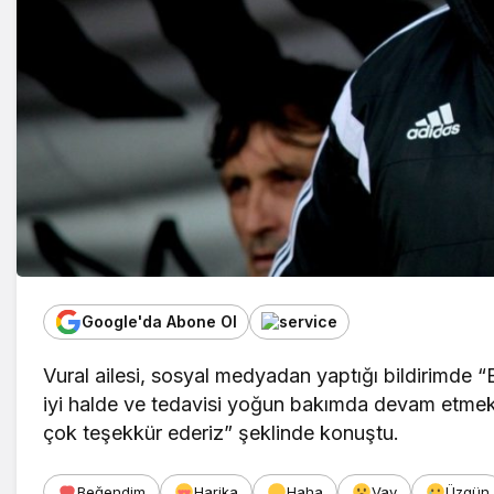
Google'da Abone Ol
Vural ailesi, sosyal medyadan yaptığı bildirimde
iyi halde ve tedavisi yoğun bakımda devam etmekte
çok teşekkür ederiz” şeklinde konuştu.
Beğendim
Harika
Haha
Vay
Üzgün