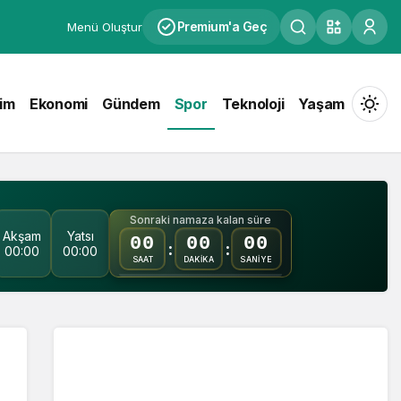
Premium'a Geç
Menü Oluştur
tim
Ekonomi
Gündem
Spor
Teknoloji
Yaşam
Mod
değiş
Sonraki namaza kalan süre
Akşam
Yatsı
00
00
00
Gündüz Modu
:
:
00:00
00:00
Gündüz modunu seçin.
SAAT
DAKİKA
SANİYE
Gece Modu
Gece modunu seçin.
Sistem Modu