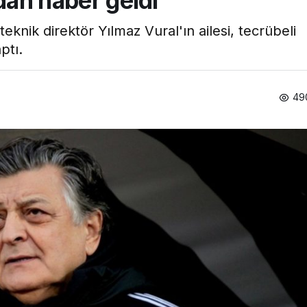
dan haber geldi
knik direktör Yılmaz Vural'ın ailesi, tecrübeli
ptı.
49