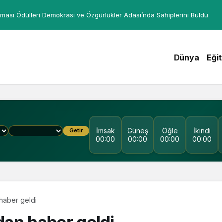
ması Ödülleri Demokrasi ve Özgürlükler Adası’nda Sahiplerini Buldu
Dünya
Eği
İmsak
Güneş
Öğle
İkindi
Getir
00:00
00:00
00:00
00:00
 haber geldi