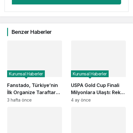
Benzer Haberler
Kurumsal Haberler
Kurumsal Haberler
Fanstado, Türkiye’nin
USPA Gold Cup Finali
İlk Organize Taraftar
Milyonlara Ulaştı: Rekor
Tribün Ağını Kuruyor:
Seyirci ESPN ve Global
3 hafta önce
4 ay önce
İşletmeler İçin
Kanallarda
Başvurular Açıldı