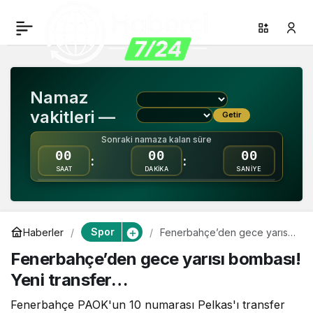
Fenerbahçe’den gece
0
Paylaş
yarısı bombası! Yeni
Namaz
transfer…
vakitleri —
Getir
Sonraki namaza kalan süre
00
00
00
:
:
SAAT
DAKİKA
SANİYE
Spor
Haberler
Fenerbahçe’den gece yarısı
bombası! Yeni transfer…
Fenerbahçe’den gece yarısı bombası!
Yeni transfer…
Fenerbahçe PAOK'un 10 numarası Pelkas'ı transfer