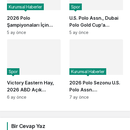
Kurumsal Haberler
Spor
2026 Polo
U.S. Polo Assn., Dubai
Şampiyonaları İçin
Polo Gold Cup’a
ESPN ve USPA Global
Üçüncü Kez Sponsor
5 ay önce
5 ay önce
Ortaklığı Devam Ediyor:
Oldu
Finaller Ekranlara
Geliyor
Spor
Kurumsal Haberler
Victory Eastern Hay,
2026 Polo Sezonu U.S.
2026 ABD Açık
Polo Assn.
Kadınlar Polo
Sponsorluğunda
6 ay önce
7 ay önce
Şampiyonası’nı
Başlıyor
Kazandı
Bir Cevap Yaz