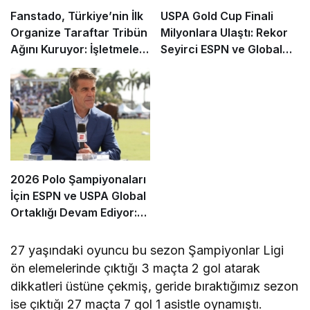
Fanstado, Türkiye’nin İlk
USPA Gold Cup Finali
Organize Taraftar Tribün
Milyonlara Ulaştı: Rekor
Ağını Kuruyor: İşletmeler
Seyirci ESPN ve Global
İçin Başvurular Açıldı
Kanallarda
2026 Polo Şampiyonaları
İçin ESPN ve USPA Global
Ortaklığı Devam Ediyor:
Finaller Ekranlara Geliyor
27 yaşındaki oyuncu bu sezon Şampiyonlar Ligi
ön elemelerinde çıktığı 3 maçta 2 gol atarak
dikkatleri üstüne çekmiş, geride bıraktığımız sezon
ise çıktığı 27 maçta 7 gol 1 asistle oynamıştı.