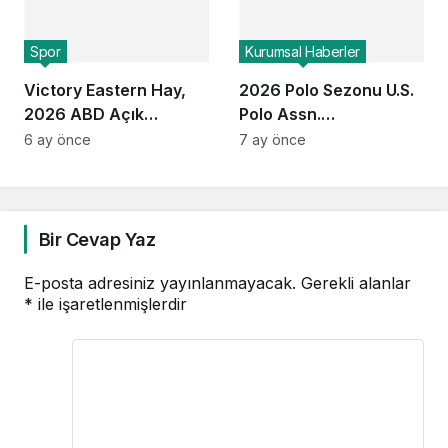
Spor
Kurumsal Haberler
Victory Eastern Hay,
2026 Polo Sezonu U.S.
2026 ABD Açık
Polo Assn.
Kadınlar Polo
Sponsorluğunda
6 ay önce
7 ay önce
Şampiyonası’nı
Başlıyor
Kazandı
Bir Cevap Yaz
E-posta adresiniz yayınlanmayacak.
Gerekli alanlar
*
ile işaretlenmişlerdir