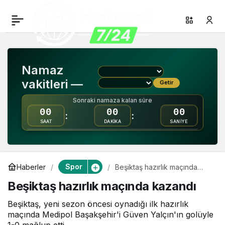
Beşiktaş hazırlık
0
Paylaş
maçında kazandı
Namaz
vakitleri —
Getir
Sonraki namaza kalan süre
00
00
00
:
:
SAAT
DAKİKA
SANİYE
Spor
Haberler
Beşiktaş hazırlık maçında
kazandı
Beşiktaş hazırlık maçında kazandı
Beşiktaş, yeni sezon öncesi oynadığı ilk hazırlık
maçında Medipol Başakşehir'i Güven Yalçın'ın golüyle