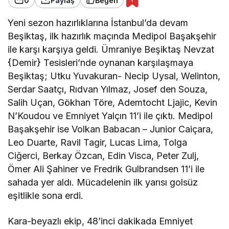
0
Paylaş
Beğen
Yeni sezon hazırlıklarına İstanbul’da devam
Beşiktaş, ilk hazırlık maçında Medipol Başakşehir
ile karşı karşıya geldi. Ümraniye Beşiktaş Nevzat
{Demir} Tesisleri’nde oynanan karşılaşmaya
Beşiktaş; Utku Yuvakuran- Necip Uysal, Welinton,
Serdar Saatçı, Rıdvan Yılmaz, Josef den Souza,
Salih Uçan, Gökhan Töre, Ademtocht Ljajic, Kevin
N’Koudou ve Emniyet Yalçın 11’i ile çıktı. Medipol
Başakşehir ise Volkan Babacan – Junior Caiçara,
Leo Duarte, Ravil Tagir, Lucas Lima, Tolga
Ciğerci, Berkay Özcan, Edin Visca, Peter Zulj,
Ömer Ali Şahiner ve Fredrik Gulbrandsen 11’i ile
sahada yer aldı. Mücadelenin ilk yarısı golsüz
eşitlikle sona erdi.
Kara-beyazlı ekip, 48’inci dakikada Emniyet