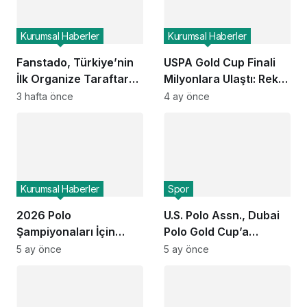
Kurumsal Haberler
Kurumsal Haberler
Fanstado, Türkiye’nin
USPA Gold Cup Finali
İlk Organize Taraftar
Milyonlara Ulaştı: Rekor
Tribün Ağını Kuruyor:
Seyirci ESPN ve Global
3 hafta önce
4 ay önce
İşletmeler İçin
Kanallarda
Başvurular Açıldı
Kurumsal Haberler
Spor
2026 Polo
U.S. Polo Assn., Dubai
Şampiyonaları İçin
Polo Gold Cup’a
ESPN ve USPA Global
Üçüncü Kez Sponsor
5 ay önce
5 ay önce
Ortaklığı Devam Ediyor:
Oldu
Finaller Ekranlara
Geliyor