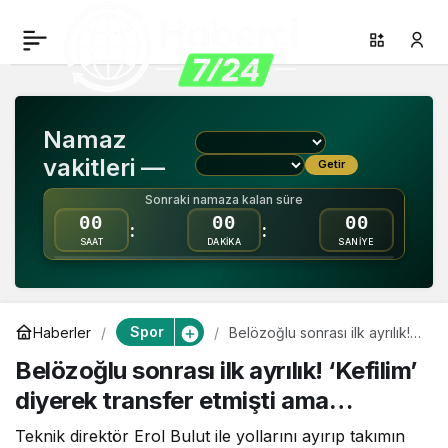
Belözoğlu sonrası ilk
0
Paylaş
ayrılık! ‘Kefilim’ diyerek
Namaz
transfer etmişti ama…
vakitleri —
Getir
Sonraki namaza kalan süre
00
00
00
:
:
SAAT
DAKİKA
SANİYE
Spor
Haberler
Belözoğlu sonrası ilk ayrılık!
‘Kefilim’ diyerek transfer
Belözoğlu sonrası ilk ayrılık! ‘Kefilim’
etmişti ama…
diyerek transfer etmişti ama…
Teknik direktör Erol Bulut ile yollarını ayırıp takımın