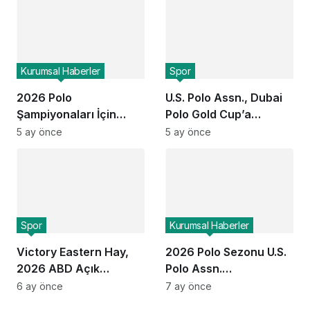
Başvurular Açıldı
Kurumsal Haberler
Spor
2026 Polo
U.S. Polo Assn., Dubai
Şampiyonaları İçin
Polo Gold Cup’a
ESPN ve USPA Global
Üçüncü Kez Sponsor
5 ay önce
5 ay önce
Ortaklığı Devam Ediyor:
Oldu
Finaller Ekranlara
Geliyor
Spor
Kurumsal Haberler
Victory Eastern Hay,
2026 Polo Sezonu U.S.
2026 ABD Açık
Polo Assn.
Kadınlar Polo
Sponsorluğunda
6 ay önce
7 ay önce
Şampiyonası’nı
Başlıyor