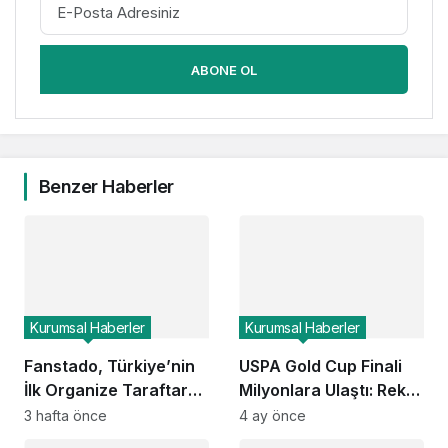
ABONE OL
Benzer Haberler
Kurumsal Haberler
Kurumsal Haberler
Fanstado, Türkiye’nin
USPA Gold Cup Finali
İlk Organize Taraftar
Milyonlara Ulaştı: Rekor
Tribün Ağını Kuruyor:
Seyirci ESPN ve Global
3 hafta önce
4 ay önce
İşletmeler İçin
Kanallarda