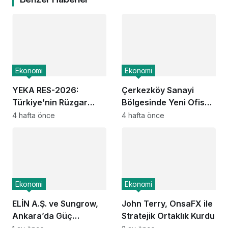
Ekonomi
Ekonomi
YEKA RES-2026:
Çerkezköy Sanayi
Türkiye’nin Rüzgar
Bölgesinde Yeni Ofis
Enerjisi Üretim Üssü
Bloğu Satışa Sunuldu:
4 hafta önce
4 hafta önce
Olma Fırsatı
Yatırımcılar İçin Yeni
Dönem Başlıyor
Ekonomi
Ekonomi
ELİN A.Ş. ve Sungrow,
John Terry, OnsaFX ile
Ankara’da Güç
Stratejik Ortaklık Kurdu