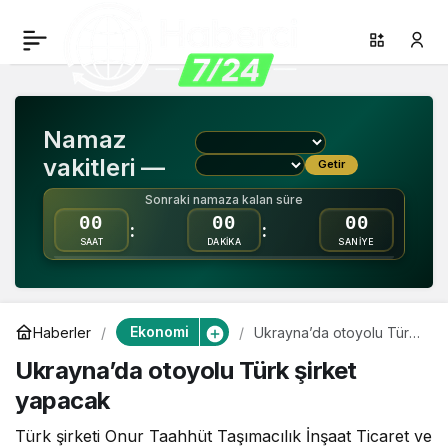
Ukrayna’da otoyolu Türk
0
Paylaş
şirket yapacak
Namaz
vakitleri —
Getir
Sonraki namaza kalan süre
00
00
00
:
:
SAAT
DAKİKA
SANİYE
Ekonomi
Haberler
Ukrayna’da otoyolu Türk
şirket yapacak
Ukrayna’da otoyolu Türk şirket
yapacak
Türk şirketi Onur Taahhüt Taşımacılık İnşaat Ticaret ve