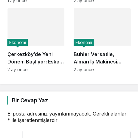
Elektroniği Üretimi İçin
1 ay önce
2 ay önce
Stratejik Ortaklık Kurdu
Ekonomi
Ekonomi
Çerkezköy’de Yeni
Buhler Versatile,
Dönem Başlıyor: Eska
Alman İş Makinesi
Edition Kent Etabı
Üreticisi ATLAS’ı
2 ay önce
2 ay önce
Satışa Açıldı!
Devralma Sürecinde
Önemli Mesafe
Kaydetti
Bir Cevap Yaz
E-posta adresiniz yayınlanmayacak.
Gerekli alanlar
*
ile işaretlenmişlerdir