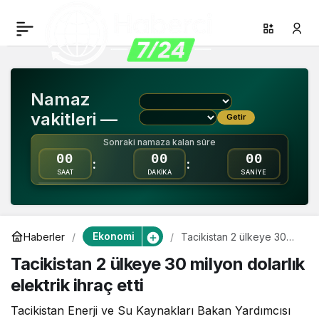
Tacikistan 2 ülkeye 30
0
Paylaş
milyon dolarlık elektrik
Namaz
ihraç etti
vakitleri —
Getir
Sonraki namaza kalan süre
00
00
00
:
:
SAAT
DAKİKA
SANİYE
Ekonomi
Haberler
Tacikistan 2 ülkeye 30
milyon dolarlık elektrik
Tacikistan 2 ülkeye 30 milyon dolarlık
ihraç etti
elektrik ihraç etti
Tacikistan Enerji ve Su Kaynakları Bakan Yardımcısı