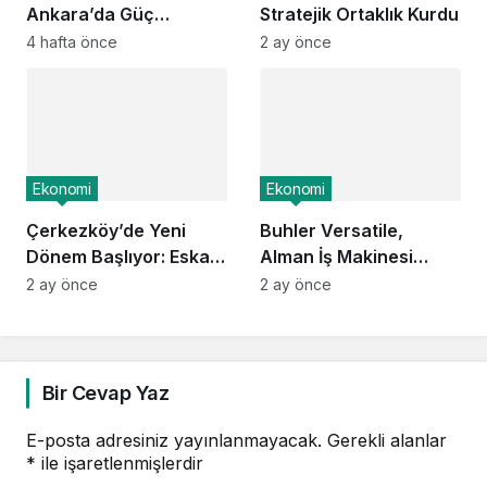
Ankara’da Güç
Stratejik Ortaklık Kurdu
Elektroniği Üretimi İçin
4 hafta önce
2 ay önce
Stratejik Ortaklık Kurdu
Ekonomi
Ekonomi
Çerkezköy’de Yeni
Buhler Versatile,
Dönem Başlıyor: Eska
Alman İş Makinesi
Edition Kent Etabı
Üreticisi ATLAS’ı
2 ay önce
2 ay önce
Satışa Açıldı!
Devralma Sürecinde
Önemli Mesafe
Kaydetti
Bir Cevap Yaz
E-posta adresiniz yayınlanmayacak.
Gerekli alanlar
*
ile işaretlenmişlerdir