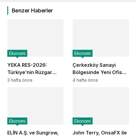
Benzer Haberler
Ekonomi
Ekonomi
YEKA RES-2026:
Çerkezköy Sanayi
Türkiye’nin Rüzgar
Bölgesinde Yeni Ofis
Enerjisi Üretim Üssü
Bloğu Satışa Sunuldu:
3 hafta önce
4 hafta önce
Olma Fırsatı
Yatırımcılar İçin Yeni
Dönem Başlıyor
Ekonomi
Ekonomi
ELİN A.Ş. ve Sungrow,
John Terry, OnsaFX ile