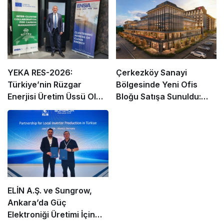
YEKA RES-2026:
Çerkezköy Sanayi
Türkiye’nin Rüzgar
Bölgesinde Yeni Ofis
Enerjisi Üretim Üssü Olma
Bloğu Satışa Sunuldu:
Fırsatı
Yatırımcılar İçin Yeni
Dönem Başlıyor
ELİN A.Ş. ve Sungrow,
Ankara’da Güç
Elektroniği Üretimi İçin