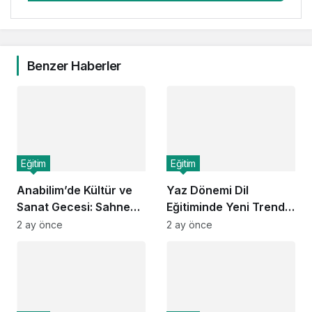
Benzer Haberler
Eğitim
Eğitim
Anabilim’de Kültür ve
Yaz Dönemi Dil
Sanat Gecesi: Sahne
Eğitiminde Yeni Trend:
Performansları ve Ödül
Şehir Odaklı Tercihler
2 ay önce
2 ay önce
Töreni
Öne Çıkıyor