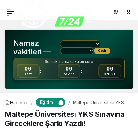
Maltepe Üniversitesi
0
Paylaş
YKS Sınavına
Namaz
Gireceklere Şarkı Yazdı!
vakitleri —
Getir
Sonraki namaza kalan süre
00
00
00
:
:
SAAT
DAKİKA
SANİYE
Eğitim
Haberler
Maltepe Üniversitesi YKS
Sınavına Gireceklere Şarkı
Maltepe Üniversitesi YKS Sınavına
Yazdı!
Gireceklere Şarkı Yazdı!