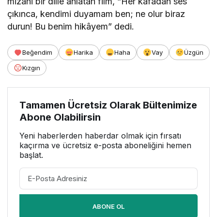
mizahi bir dille anlatan film, “Her kafadan ses
çıkınca, kendimi duyamam ben; ne olur biraz
durun! Bu benim hikâyem” dedi.
Beğendim
Harika
Haha
Vay
Üzgün
Kızgın
Tamamen Ücretsiz Olarak Bültenimize
Abone Olabilirsin
Yeni haberlerden haberdar olmak için fırsatı
kaçırma ve ücretsiz e-posta aboneliğini hemen
başlat.
ABONE OL