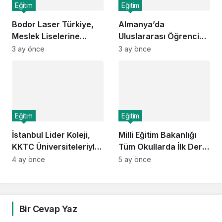
Eğitim
Eğitim
Bodor Laser Türkiye,
Almanya’da
Meslek Liselerine
Uluslararası Öğrenci
Teknolojik Altyapı
Sayısı 420 Bine Ulaştı:
3 ay önce
3 ay önce
Desteği Sağladı
Avrupa’nın Eğitimde
Cazibe Merkezi Haline
Geldi
Eğitim
Eğitim
İstanbul Lider Koleji,
Milli Eğitim Bakanlığı
KKTC Üniversiteleriyle
Tüm Okullarda İlk Dersi
Stratejik İş Birliği
Finansal Okuryazarlığa
4 ay önce
5 ay önce
Anlaşmaları İmzaladı
Ayırdı
Bir Cevap Yaz