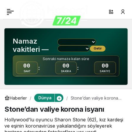
Stone’dan valiye korona
0
Paylaş
isyanı
Namaz
vakitleri —
Getir
Sonraki namaza kalan süre
00
00
00
:
:
SAAT
DAKİKA
SANİYE
Dünya
Haberler
Stone’dan valiye korona
isyanı
Stone’dan valiye korona isyanı
Hollywood'lu oyuncu Sharon Stone (62), kız kardeşi
ve eşinin koronavirüse yakalandığını söyleyerek