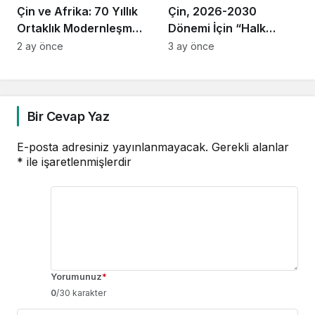
Çin ve Afrika: 70 Yıllık
Çin, 2026-2030
Ortaklık Modernleşme
Dönemi İçin “Halk
Yolunda Hız Kesmeden
Merkezli” Kalkınma
2 ay önce
3 ay önce
İlerliyor!
Modelini
Derinleştiriyor:
İstihdam, Sağlık ve
Sosyal Güvenlik
Bir Cevap Yaz
Öncelikli
E-posta adresiniz yayınlanmayacak.
Gerekli alanlar
*
ile işaretlenmişlerdir
Yorumunuz
*
0
/30 karakter