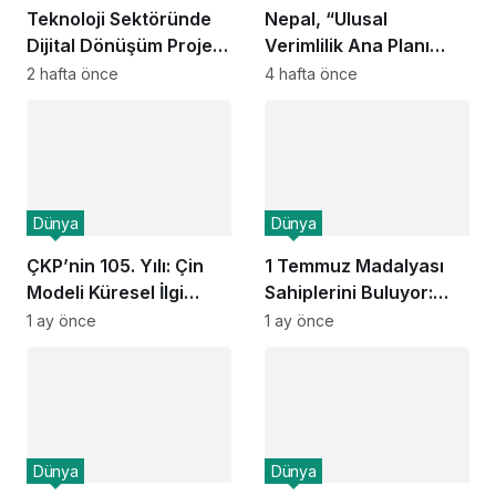
Teknoloji Sektöründe
Nepal, “Ulusal
Dijital Dönüşüm Projesi
Verimlilik Ana Planı
Başlatıldı
2026–2036” ile
2 hafta önce
4 hafta önce
Ekonomik Dönüşüm
Sürecini Başlattı
Dünya
Dünya
ÇKP’nin 105. Yılı: Çin
1 Temmuz Madalyası
Modeli Küresel İlgi
Sahiplerini Buluyor:
Odağı Oldu
Halkın İçinden Gelen
1 ay önce
1 ay önce
Mütevazı Kahramanlar
Kimler?
Dünya
Dünya