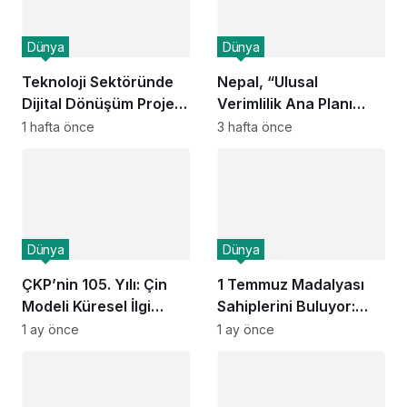
Dünya
Dünya
Teknoloji Sektöründe
Nepal, “Ulusal
Dijital Dönüşüm Projesi
Verimlilik Ana Planı
Başlatıldı
2026–2036” ile
1 hafta önce
3 hafta önce
Ekonomik Dönüşüm
Sürecini Başlattı
Dünya
Dünya
ÇKP’nin 105. Yılı: Çin
1 Temmuz Madalyası
Modeli Küresel İlgi
Sahiplerini Buluyor:
Odağı Oldu
Halkın İçinden Gelen
1 ay önce
1 ay önce
Mütevazı Kahramanlar
Kimler?