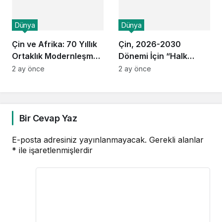
Dünya
Dünya
Çin ve Afrika: 70 Yıllık
Çin, 2026-2030
Ortaklık Modernleşme
Dönemi İçin “Halk
Yolunda Hız Kesmeden
Merkezli” Kalkınma
2 ay önce
2 ay önce
İlerliyor!
Modelini
Derinleştiriyor:
İstihdam, Sağlık ve
Sosyal Güvenlik
Bir Cevap Yaz
Öncelikli
E-posta adresiniz yayınlanmayacak.
Gerekli alanlar
*
ile işaretlenmişlerdir