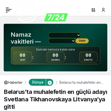
Belarus’ta muhalefetin
0
Paylaş
en güçlü adayı Svetlana
Namaz
Tikhanovskaya
vakitleri —
Getir
Litvanya’ya gitti
Sonraki namaza kalan süre
00
00
00
:
:
SAAT
DAKİKA
SANİYE
Dünya
Haberler
Belarus’ta muhalefetin en
güçlü adayı Svetlana
Belarus’ta muhalefetin en güçlü adayı
Tikhanovskaya Litvanya’ya
gitti
Svetlana Tikhanovskaya Litvanya’ya
gitti