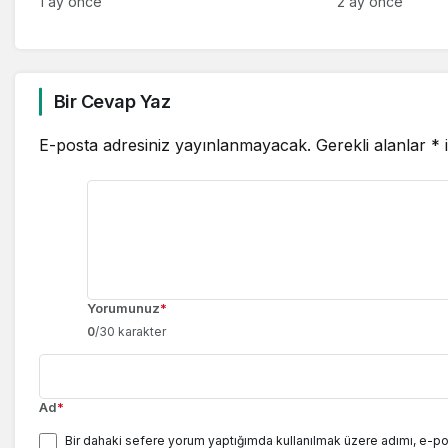
Mütevazı Kahramanlar Kimler?
Kesmeden İlerl
1 ay önce
2 ay önce
Bir Cevap Yaz
E-posta adresiniz yayınlanmayacak.
Gerekli alanlar
*
i
Yorumunuz
*
0
/30 karakter
Ad
*
Bir dahaki sefere yorum yaptığımda kullanılmak üzere adımı, e-po