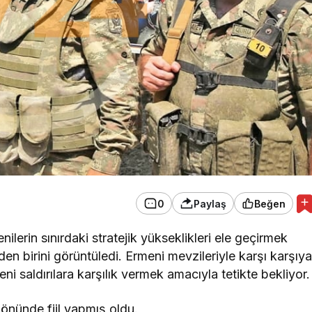
0
Paylaş
Beğen
erin sınırdaki stratejik yükseklikleri ele geçirmek
n birini görüntüledi. Ermeni mevzileriyle karşı karşıy
i saldırılara karşılık vermek amacıyla tetikte bekliyor.
önünde fiil yapmış oldu.