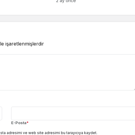
iyor!
Modelini Derinleştiriyor: İstihdam
2 ay önce
Sağlık ve Sosyal Güvenlik
Öncelikli
le işaretlenmişlerdir
E-Posta
*
sta adresimi ve web site adresimi bu tarayıcıya kaydet.