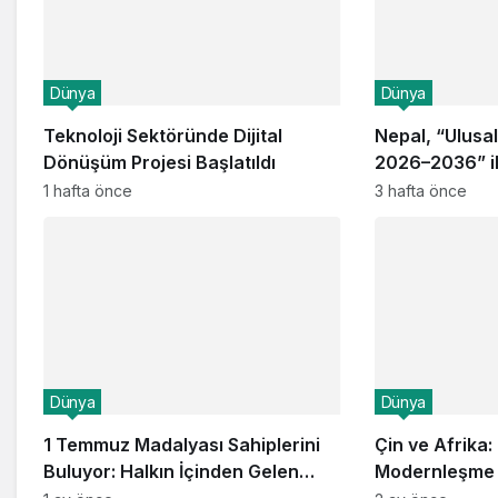
Dünya
Dünya
Teknoloji Sektöründe Dijital
Nepal, “Ulusal
Dönüşüm Projesi Başlatıldı
2026–2036” i
Dönüşüm Sürec
1 hafta önce
3 hafta önce
Dünya
Dünya
1 Temmuz Madalyası Sahiplerini
Çin ve Afrika: 
Buluyor: Halkın İçinden Gelen
Modernleşme 