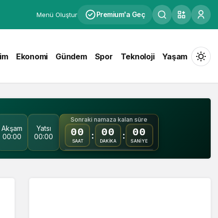
Premium'a Geç
Menü Oluştur
tim
Ekonomi
Gündem
Spor
Teknoloji
Yaşam
Mod
değiş
Sonraki namaza kalan süre
Akşam
Yatsı
00
00
00
Gündüz Modu
:
:
00:00
00:00
Gündüz modunu seçin.
SAAT
DAKİKA
SANİYE
Gece Modu
Gece modunu seçin.
Sistem Modu