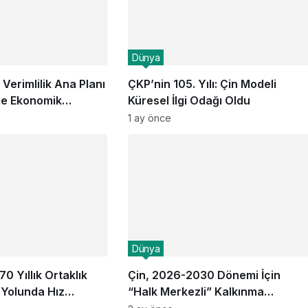
Dünya
 Verimlilik Ana Planı
ÇKP’nin 105. Yılı: Çin Modeli
le Ekonomik
Küresel İlgi Odağı Oldu
ini Başlattı
1 ay önce
Dünya
70 Yıllık Ortaklık
Çin, 2026-2030 Dönemi İçin
Yolunda Hız
“Halk Merkezli” Kalkınma