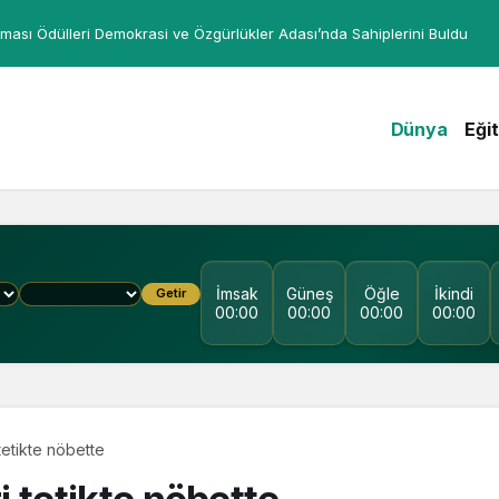
ması Ödülleri Demokrasi ve Özgürlükler Adası’nda Sahiplerini Buldu
Dünya
Eği
İmsak
Güneş
Öğle
İkindi
Getir
00:00
00:00
00:00
00:00
tetikte nöbette