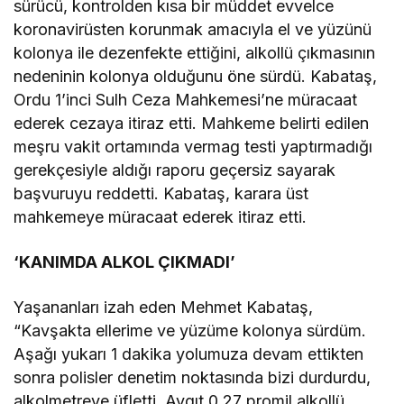
sürücü, kontrolden kısa bir müddet evvelce
koronavirüsten korunmak amacıyla el ve yüzünü
kolonya ile dezenfekte ettiğini, alkollü çıkmasının
nedeninin kolonya olduğunu öne sürdü. Kabataş,
Ordu 1’inci Sulh Ceza Mahkemesi’ne müracaat
ederek cezaya itiraz etti. Mahkeme belirti edilen
meşru vakit ortamında vermag testi yaptırmadığı
gerekçesiyle aldığı raporu geçersiz sayarak
başvuruyu reddetti. Kabataş, karara üst
mahkemeye müracaat ederek itiraz etti.
‘KANIMDA ALKOL ÇIKMADI’
Yaşananları izah eden Mehmet Kabataş,
“Kavşakta ellerime ve yüzüme kolonya sürdüm.
Aşağı yukarı 1 dakika yolumuza devam ettikten
sonra polisler denetim noktasında bizi durdurdu,
alkolmetreye üfletti. Aygıt 0.27 promil alkollü