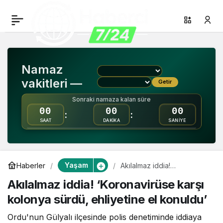
Akılalmaz iddia!
0
Paylaş
‘Koronavirüse karşı
Namaz
kolonya sürdü,
vakitleri —
Getir
ehliyetine el konuldu’
Sonraki namaza kalan süre
00
00
00
:
:
SAAT
DAKİKA
SANİYE
Yaşam
Haberler
Akılalmaz iddia!
‘Koronavirüse karşı
Akılalmaz iddia! ‘Koronavirüse karşı
kolonya sürdü, ehliyetine
el konuldu’
kolonya sürdü, ehliyetine el konuldu’
Ordu'nun Gülyalı ilçesinde polis denetiminde iddiaya