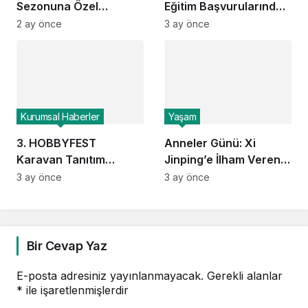
Sezonuna Özel
Eğitim Başvurularında
Koleksiyonlarıyla
Dikkat Çeken Yüzde 40
2 ay önce
3 ay önce
Çiftlerin Şıklığını
Artış: Öğrenciler Tatili
Tamamlıyor
Kariyer Yatırımına mı
Dönüştürüyor?
Kurumsal Haberler
Yaşam
3. HOBBYFEST
Anneler Günü: Xi
Karavan Tanıtım
Jinping’e İlham Veren
Günleri İstanbul’da
Kahraman Anneler
3 ay önce
3 ay önce
Başlıyor
Bir Cevap Yaz
E-posta adresiniz yayınlanmayacak.
Gerekli alanlar
*
ile işaretlenmişlerdir