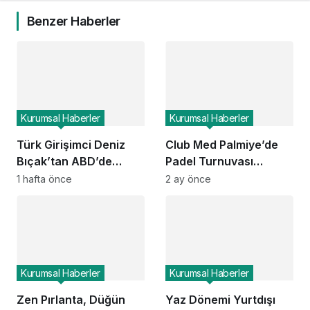
Benzer Haberler
Kurumsal Haberler
Kurumsal Haberler
Türk Girişimci Deniz
Club Med Palmiye’de
Bıçak’tan ABD’de
Padel Turnuvası
Bebek Güvenli
Düzenlendi
1 hafta önce
2 ay önce
Uykusuna Yenilikçi
Dokunuş
Kurumsal Haberler
Kurumsal Haberler
Zen Pırlanta, Düğün
Yaz Dönemi Yurtdışı