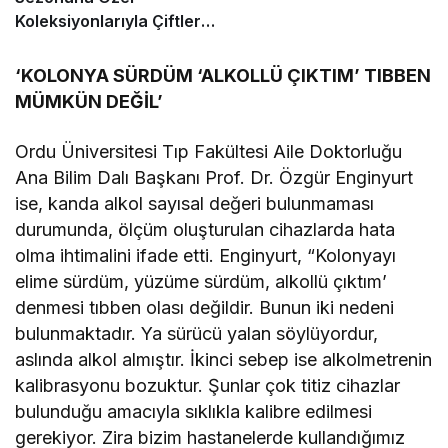
Koleksiyonlarıyla Çiftlerin
Şıklığını Tamamlıyor
‘KOLONYA SÜRDÜM ‘ALKOLLÜ ÇIKTIM’ TIBBEN
MÜMKÜN DEĞİL’
Ordu Üniversitesi Tıp Fakültesi Aile Doktorluğu
Ana Bilim Dalı Başkanı Prof. Dr. Özgür Enginyurt
ise, kanda alkol sayısal değeri bulunmaması
durumunda, ölçüm oluşturulan cihazlarda hata
olma ihtimalini ifade etti. Enginyurt, “Kolonyayı
elime sürdüm, yüzüme sürdüm, alkollü çıktım’
denmesi tıbben olası değildir. Bunun iki nedeni
bulunmaktadır. Ya sürücü yalan söylüyordur,
aslında alkol almıştır. İkinci sebep ise alkolmetrenin
kalibrasyonu bozuktur. Şunlar çok titiz cihazlar
bulunduğu amacıyla sıklıkla kalibre edilmesi
gerekiyor. Zira bizim hastanelerde kullandığımız