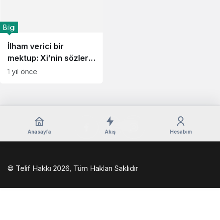
Bilgi
İlham verici bir
mektup: Xi’nin sözleri
Çin’in gelişen film
1 yıl önce
endüstrisinde yankı
uyandırdı
Anasayfa
Akış
Hesabım
© Telif Hakkı 2026, Tüm Hakları Saklıdır