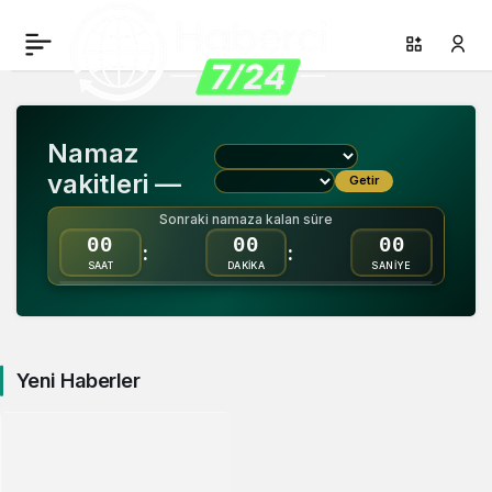
Bilgi
Namaz
Haberleri
vakitleri —
Getir
Sonraki namaza kalan süre
00
00
00
:
:
SAAT
DAKİKA
SANİYE
Yeni Haberler